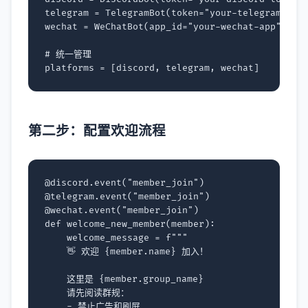
telegram
=
TelegramBot
(
token
=
"your-telegram-tok
wechat
=
WeChatBot
(
app_id
=
"your-wechat-app"
)
# 统一管理
platforms
=
[
discord
,
telegram
,
wechat
]
第二步：配置欢迎流程
@discord
.
event
(
"member_join"
)
@telegram
.
event
(
"member_join"
)
@wechat
.
event
(
"member_join"
)
def
welcome_new_member
(
member
):
welcome_message
=
f
"""
    👋 欢迎 
{
member
.
name
}
 加入！
    这里是 
{
member
.
group_name
}
    请先阅读群规：
    - 禁止广告和刷屏