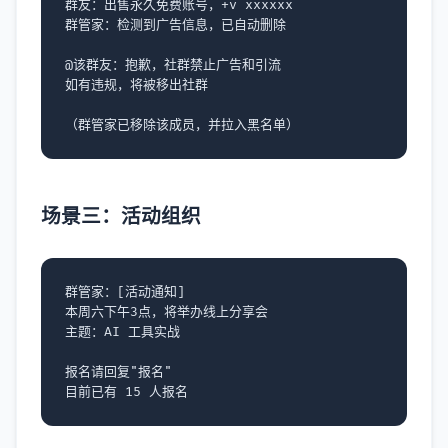
群友：出售永久免费账号，+v xxxxxx

群管家：检测到广告信息，已自动删除

@该群友：抱歉，社群禁止广告和引流

如有违规，将被移出社群

场景三：活动组织
群管家：[活动通知]

本周六下午3点，将举办线上分享会

主题：AI 工具实战

报名请回复"报名"
