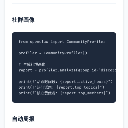
社群画像
from
openclaw
import
CommunityProfiler
profiler
=
CommunityProfiler
()
# 生成社群画像
report
=
profiler
.
analyze
(
group_id
=
"discord-tec
print
(
f
"活跃时间段: 
{
report
.
active_hours
}
"
)
print
(
f
"热门话题: 
{
report
.
top_topics
}
"
)
print
(
f
"核心贡献者: 
{
report
.
top_members
}
"
)
自动周报