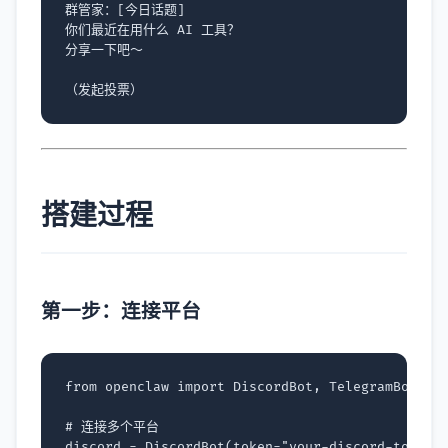
群管家：[今日话题]

你们最近在用什么 AI 工具？

分享一下吧～

搭建过程
第一步：连接平台
from
openclaw
import
DiscordBot
,
TelegramBot
,
W
# 连接多个平台
discord
=
DiscordBot
(
token
=
"your-discord-token"