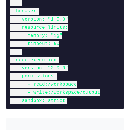
  browser:

    version: "1.5.3"

    resource_limits:

      memory: "1g"

      timeout: 60

  code_execution:

    version: "3.0.0"

    permissions:

      - read:/workspace

      - write:/workspace/output

    sandbox: strict