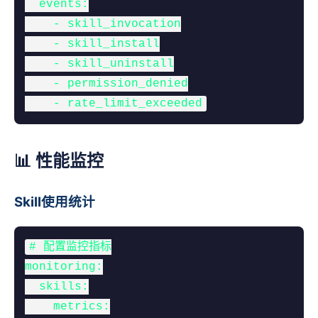
  events:

    - skill_invocation

    - skill_install

    - skill_uninstall

    - permission_denied

    - rate_limit_exceeded
📊 性能监控
Skill使用统计
# 配置监控指标

monitoring:

  skills:

    metrics:
