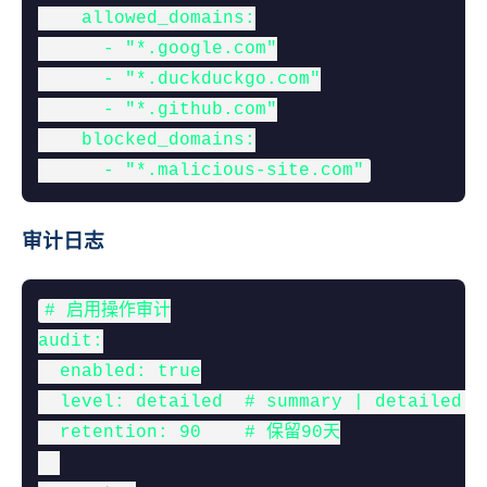
    allowed_domains:

      - "*.google.com"

      - "*.duckduckgo.com"

      - "*.github.com"

    blocked_domains:

      - "*.malicious-site.com"
审计日志
# 启用操作审计

audit:

  enabled: true

  level: detailed  # summary | detailed | 
  retention: 90    # 保留90天
