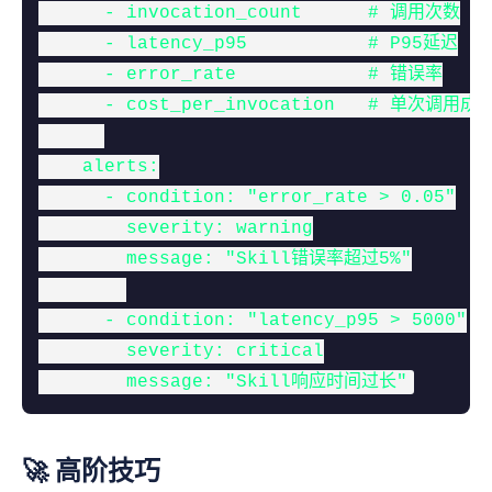
      - invocation_count      # 调用次数

      - latency_p95           # P95延迟

      - error_rate            # 错误率

      - cost_per_invocation   # 单次调用成本
    alerts:

      - condition: "error_rate > 0.05"

        severity: warning

        message: "Skill错误率超过5%"

      - condition: "latency_p95 > 5000"

        severity: critical

        message: "Skill响应时间过长"
🚀 高阶技巧