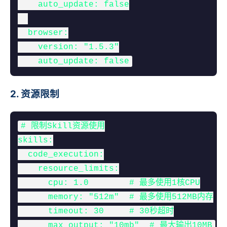
    auto_update: false

  browser:

    version: "1.5.3"

    auto_update: false
2. 资源限制
# 限制Skill资源使用

skills:

  code_execution:

    resource_limits:

      cpu: 1.0        # 最多使用1核CPU

      memory: "512m"  # 最多使用512MB内存

      timeout: 30     # 30秒超时

      max_output: "10mb"  # 最大输出10MB