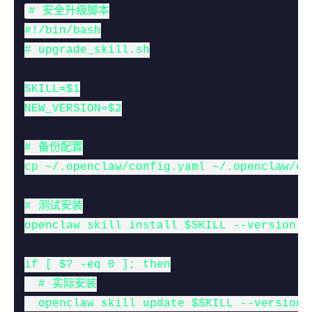
# 安全升级脚本

#!/bin/bash

# upgrade_skill.sh

SKILL=$1

NEW_VERSION=$2

# 备份配置

cp ~/.openclaw/config.yaml ~/.openclaw/con
# 测试安装

openclaw skill install $SKILL --version $
if [ $? -eq 0 ]; then

  # 实际安装

  openclaw skill update $SKILL --version $