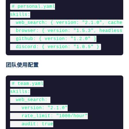
# personal.yaml

skills:

  web_search: { version: "2.1.0", cache: t
  browser: { version: "1.5.3", headless: t
  github: { version: "1.2.0" }

  discord: { version: "1.0.5" }
团队使用配置
# team.yaml

skills:

  web_search: 

    version: "2.1.0"

    rate_limit: "1000/hour"

    audit: true
