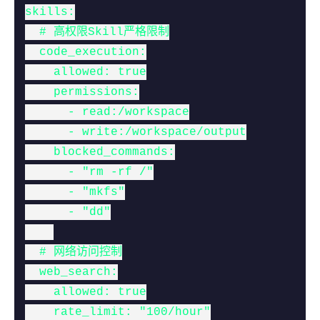
skills:

  # 高权限Skill严格限制

  code_execution:

    allowed: true

    permissions:

      - read:/workspace

      - write:/workspace/output

    blocked_commands:

      - "rm -rf /"

      - "mkfs"

      - "dd"

  # 网络访问控制

  web_search:

    allowed: true

    rate_limit: "100/hour"
