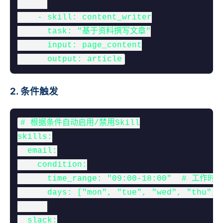
    - skill: content_writer

      task: "基于资料撰写文章"

      input: page_content

      output: article
2. 条件触发
# 根据条件自动启用/禁用Skill

skills:

  email:

    condition:

      time_range: "09:00-18:00"  # 工作时
      days: ["mon", "tue", "wed", "thu", "
  slack:
