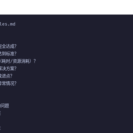
les.md

完全达成？

达到标准？

（耗时/资源消耗）？

解决方案？

改进点？

异常情况？

问题


