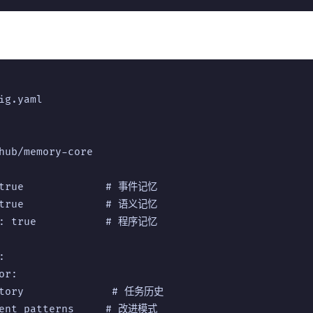
ig.yaml

hub/memory-core

 true             # 事件记忆

 true             # 语义记忆

l: true           # 程序记忆



r:

story              # 任务历史

ment_patterns     # 改进模式
