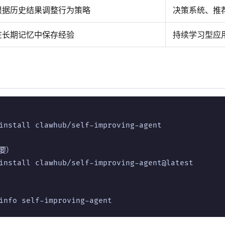
根据历史结果调整行为策略
决策系统、推
在长期记忆中保存经验
持续学习型应
install clawhub/self-improving-agent

要）

install clawhub/self-improving-agent@latest
