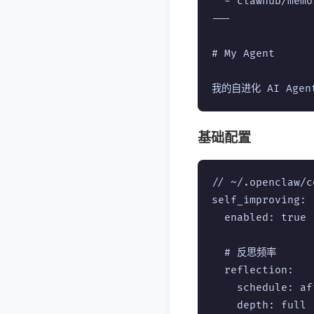
  - clawhub/memo
---

# My Agent

基础配置
// ~/.openclaw/c
self_improving:

  enabled: true

  # 反思频率

  reflection:

    schedule: a
    depth: full