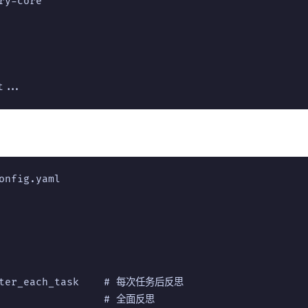
ry-core

onfig.yaml

fter_each_task    # 每次任务后反思

                  # 全面反思
