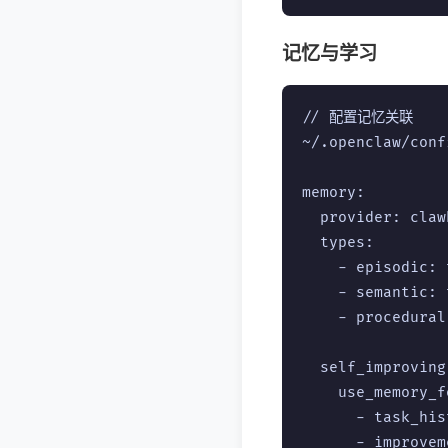
记忆与学习
// 配置记忆关联

~/.openclaw/conf
memory:

  provider: claw
  types:

    - episodic:
    - semantic:
    - procedura
  self_improving:
    use_memory_fo
      - task_hi
      - improve