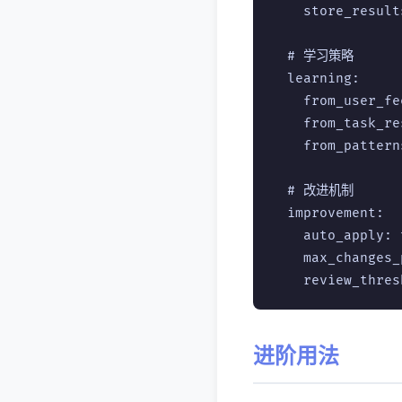
    store_resul
  # 学习策略

  learning:

    from_user_f
    from_task_r
    from_patter
  # 改进机制

  improvement:

    auto_apply:
    max_changes
进阶用法