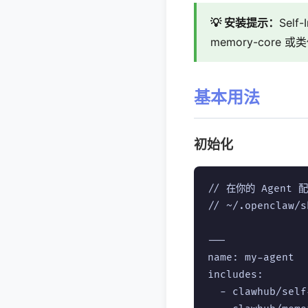
💡 安装提示：
Sel
memory-core 或
基本用法
初始化
// 在你的 Agent 
// ~/.openclaw/s
---

name: my-agent

includes:

  - clawhub/self