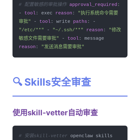
# 配置敏感的审批操作
approval_required
:
-
tool
: exec
reason
:
"执行系统命令需要
审批"
-
tool
: write
paths
: -
"/etc/**"
-
"~/.ssh/**"
reason
:
"修改
敏感文件需要审批"
-
tool
: message
reason
:
"发送消息需要审批"
🔍 Skills安全审查
使用skill-vetter自动审查
# 安装skill-vetter
openclaw skills