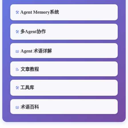
Agent Memory系统
🛠️
多Agent协作
🛠️
Agent 术语详解
📖
文章教程
📝
工具库
🛠️
术语百科
📖