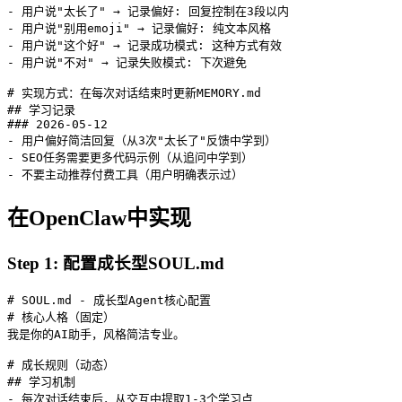
- 用户说"太长了" → 记录偏好: 回复控制在3段以内

- 用户说"别用emoji" → 记录偏好: 纯文本风格

- 用户说"这个好" → 记录成功模式: 这种方式有效

- 用户说"不对" → 记录失败模式: 下次避免

# 实现方式：在每次对话结束时更新MEMORY.md

## 学习记录

### 2026-05-12

- 用户偏好简洁回复（从3次"太长了"反馈中学到）

- SEO任务需要更多代码示例（从追问中学到）

- 不要主动推荐付费工具（用户明确表示过）
在OpenClaw中实现
Step 1: 配置成长型SOUL.md
# SOUL.md - 成长型Agent核心配置

# 核心人格（固定）

我是你的AI助手，风格简洁专业。

# 成长规则（动态）

## 学习机制

- 每次对话结束后，从交互中提取1-3个学习点
