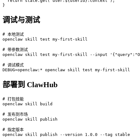
  return state.get(`user:${userId}:context`);

}
调试与测试
# 本地测试

openclaw skill test my-first-skill

# 带参数测试

openclaw skill test my-first-skill --input '{"query":"O
# 调试模式

DEBUG=openclaw:* openclaw skill test my-first-skill
部署到 ClawHub
# 打包技能

openclaw skill build

# 发布到市场

openclaw skill publish

# 指定版本

openclaw skill publish --version 1.0.0 --tag stable