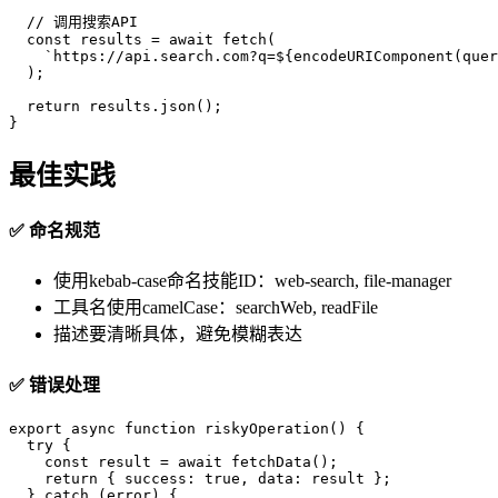
  // 调用搜索API

  const results = await fetch(

    `https://api.search.com?q=${encodeURIComponent(quer
  );

  return results.json();

}
最佳实践
✅ 命名规范
使用kebab-case命名技能ID：web-search, file-manager
工具名使用camelCase：searchWeb, readFile
描述要清晰具体，避免模糊表达
✅ 错误处理
export async function riskyOperation() {

  try {

    const result = await fetchData();

    return { success: true, data: result };

  } catch (error) {
