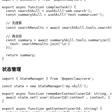
export async function complexTask() {

  const searchSkill = useSkill('web-search');

  const summarySkill = useSkill('text-summarizer');

  // 先搜索

  const searchResults = await searchSkill.tools.search
  // 再总结

  const summary = await summarySkill.tools.summarize({ 

    text: searchResults.join('\n') 

  });

  return summary;

}
状态管理
import { StateManager } from '@openclaw/core';

const state = new StateManager('my-skill');

export async function rememberContext(userId: string, c
  await state.set(`user:${userId}:context`, context, { 
}

export async function getContext(userId: string) {
