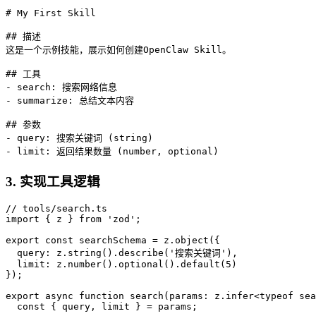
# My First Skill

## 描述

这是一个示例技能，展示如何创建OpenClaw Skill。

## 工具

- search: 搜索网络信息

- summarize: 总结文本内容

## 参数

- query: 搜索关键词 (string)

- limit: 返回结果数量 (number, optional)
3. 实现工具逻辑
// tools/search.ts

import { z } from 'zod';

export const searchSchema = z.object({

  query: z.string().describe('搜索关键词'),

  limit: z.number().optional().default(5)

});

export async function search(params: z.infer<typeof sea
  const { query, limit } = params;
