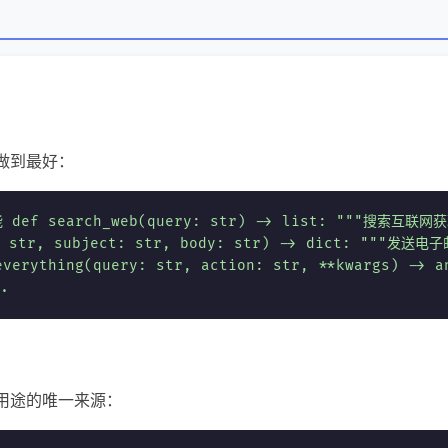
做到最好：
ef search_web(query: str) -> list: """搜索互联网
: str, subject: str, body: str) -> dict: """发送电
erything(query: str, action: str, **kwargs) ->
..
具用途的唯一来源：