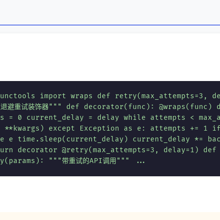
unctools import wraps def retry(max_attempts=3, d
数退避重试装饰器""" def decorator(func): @wraps(func) d
s = 0 current_delay = delay while attempts < max_
 **kwargs) except Exception as e: attempts += 1 i
e e time.sleep(current_delay) current_delay *= ba
urn decorator @retry(max_attempts=3, delay=1) def
try(params): """带重试的API调用""" ...