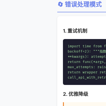
🔄 错误处理模式
1. 重试机制
import time from f
backoff=2): """指
**kwargs): attempt
return func(*args,
max_attempts: rais
return wrapper ret
call_api_with_re
2. 优雅降级