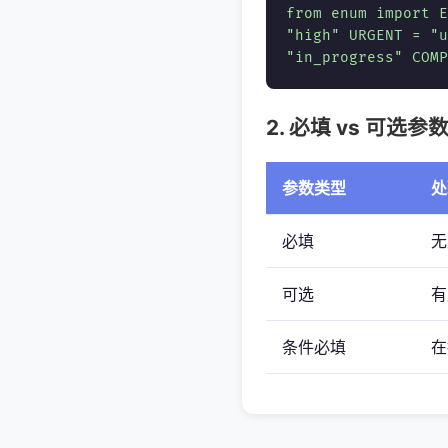
from enum import E
"high" URGENT = "u
"in_progress" CO
2. 必填 vs 可选参
参数类型
处
必填
无
可选
有
条件必填
在