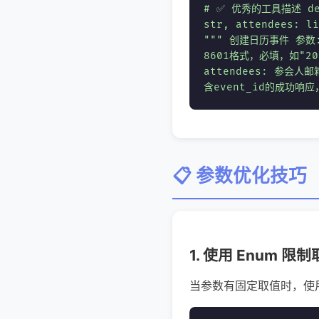
# ✅ 优秀的工具描述 def c
str, attendees: li
""" 创建日历事件 参数:
8601格式，必填，如"202
attendees: 参会人
含event_id的成功响应
📋 参数优化技巧
1. 使用 Enum 限
当参数有固定取值时，使