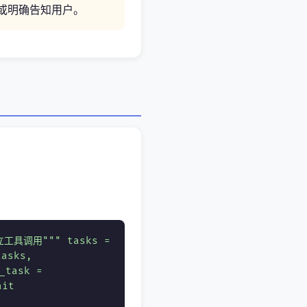
案或明确告知用户。
独立工具调用""" tasks =
tasks,
_task =
ait