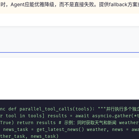
时，Agent应能优雅降级，而不是直接失败。提供fallback方
sync def parallel_tool_calls(tools): """并行执行多个
r tool in tools] results = await asyncio.gather(*
s=True) return results # 示例：同时获取天气和新闻 weather
 news_task = get_latest_news() weather, news = aw
ther_task, news_task)