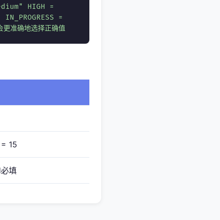
edium" HIGH =
" IN_PROGRESS =
 LLM会更准确地选择正确值
 = 15
id必填