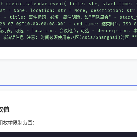
reate_calendar_event( title: str, start_time: s
st = None, location: str = None, description: str
 - title: 事件标题，必填，简洁明确，如"团队周会" - start_
6-07-09T10:00:00+08:00" - end_time: 结束时间，ISO
邮箱列表，可选 - location: 会议地点，可选 - description
，或错误信息 注意: 时间必须使用东八区(Asia/Shanghai)时区 ""
制取值
用枚举限制范围：