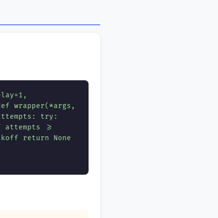
elay=1,
ef wrapper(*args,
attempts: try:
f attempts >=
ckoff return None