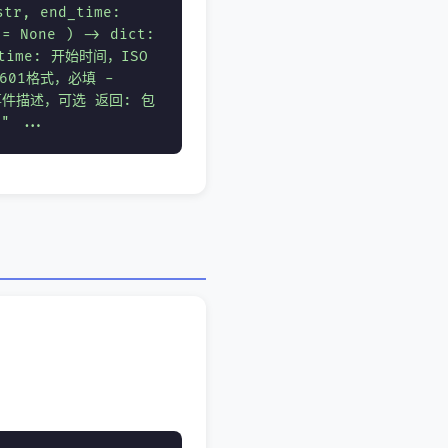
tr, end_time:
 = None ) -> dict:
time: 开始时间，ISO
 8601格式，必填 -
: 事件描述，可选 返回: 包
" ...