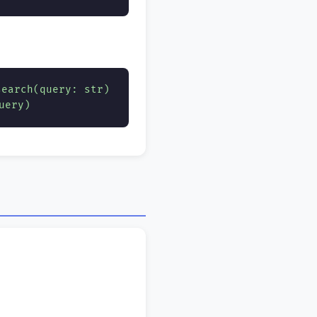
search(query: str)
uery)