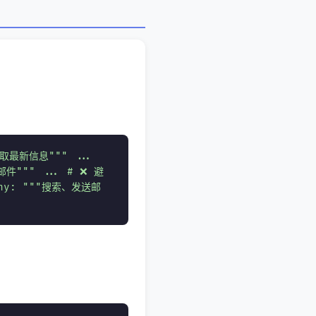
获取最新信息""" ...
子邮件""" ... # ❌ 避
 any: """搜索、发送邮