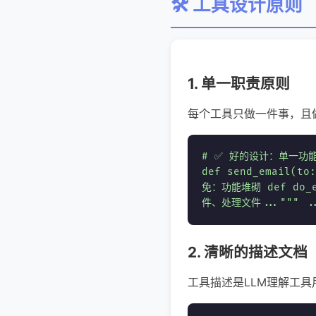
🛠️ 工具设计原则
1. 单一职责原则
每个工具只做一件事，且
# ✅ 好的设计：单一功能 d
def send_email(to
免：功能堆砌 def do_ev
件、处理文件...""" .
2. 清晰的描述文档
工具描述是LLM理解工