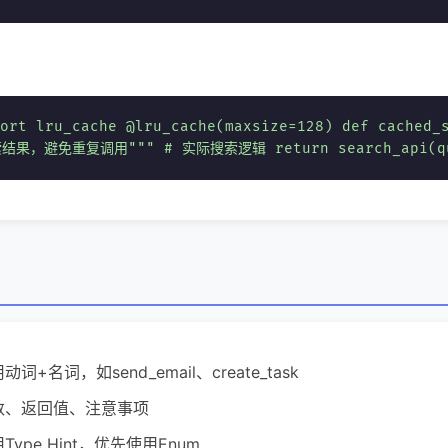
ort lru_cache @lru_cache(maxsize=128) def cached_
索结果，避免重复调用""" # 实际搜索逻辑 return search_api(q
词+名词，如send_email、create_task
数、返回值、注意事项
Type Hint，优先使用Enum