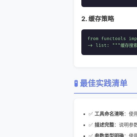
2. 缓存策略
from functools imp
-> list: """缓存搜
🧪 最佳实践清单
✅
工具命名清晰
：使用动
✅
描述完整
：说明参
✅
参数类型明确
：使用