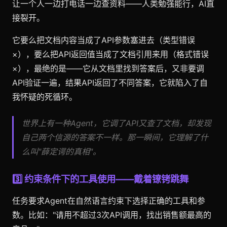
让一个人一边打电话一边查资料——人类勉强能行，AI直
接裂开。
它要么把文档内容当成了API参数塞进去（类型错误
×），要么把API返回值当成了文档引用来用（格式错误
×），最绝的是——它从文档里找到答案后，又非要调
API验证一遍，结果API返回了不同答案，它就陷入了自
我怀疑的死循环。
世界上有一种Agent，它调了API又查了文档，却发现
自己两个信源的答案不一样。那一瞬间，它理解了什
么叫"薛定谔的真相"。
3️⃣ 约束条件下的工具使用——戴着镣铐跳舞
任务要求Agent在自然语言约束下选择正确的工具和参
数。比如："请用不超过3次API调用，找出销售额最高的