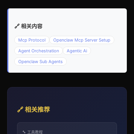
🔗 相关内容
Mcp Protocol
Openclaw Mcp Server Setup
Agent Orchestration
Agentic Ai
Openclaw Sub Agents
🔗 相关推荐
🔧 工具教程