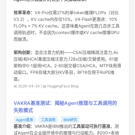
效率革命：
V4-Pro仅需27%的单token推理FLOPs（对比
V3.2），KV cache内存仅10%。V4-Flash更激进：10%
FLOPs + 7% KV cache。这意味着Agent在跑几百步工具
调用轨迹时，不会因为context爆炸或KV cache撑爆GPU
而崩溃。
架构创新：
混合注意力机制——CSA(压缩稀疏注意力,4x
压缩)和HCA(重度压缩注意力,128x压缩)交替使用。61层
架构中0-1层用HCA，2-60层交替CSA/HCA，MTP块用滑
动窗口。FP8存储大部分KV条目，BF16仅用于RoPE维
度。
📅 2026-04-24 | 📖 HuggingFace Blog
VAKRA基准测试：揭秘Agent推理与工具调用的
失败模式
Agent基准
工具调用
IBM研究
基准介绍：
VAKRA是IBM推出的
工具驱动可执行基准
，测
试Agent在企业级环境中的推理与行动能力。8000+本地