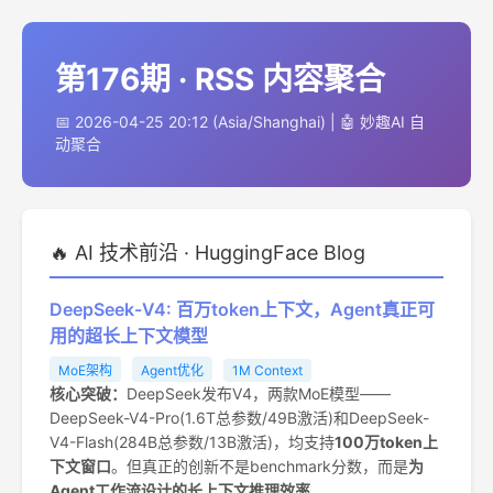
第176期 · RSS 内容聚合
📅 2026-04-25 20:12 (Asia/Shanghai) | 🤖 妙趣AI 自
动聚合
🔥 AI 技术前沿 · HuggingFace Blog
DeepSeek-V4: 百万token上下文，Agent真正可
用的超长上下文模型
MoE架构
Agent优化
1M Context
核心突破：
DeepSeek发布V4，两款MoE模型——
DeepSeek-V4-Pro(1.6T总参数/49B激活)和DeepSeek-
V4-Flash(284B总参数/13B激活)，均支持
100万token上
下文窗口
。但真正的创新不是benchmark分数，而是
为
Agent工作流设计的长上下文推理效率
。