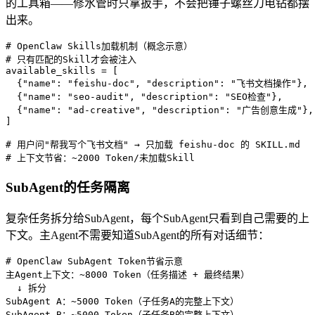
的工具箱——修水管时只拿扳手，不会把锤子螺丝刀电钻都摆
出来。
# OpenClaw Skills加载机制（概念示意）

# 只有匹配的Skill才会被注入

available_skills = [

  {"name": "feishu-doc", "description": "飞书文档操作"},

  {"name": "seo-audit", "description": "SEO检查"},

  {"name": "ad-creative", "description": "广告创意生成"},

]

# 用户问"帮我写个飞书文档" → 只加载 feishu-doc 的 SKILL.md

# 上下文节省：~2000 Token/未加载Skill
SubAgent的任务隔离
复杂任务拆分给SubAgent，每个SubAgent只看到自己需要的上
下文。主Agent不需要知道SubAgent的所有对话细节：
# OpenClaw SubAgent Token节省示意

主Agent上下文：~8000 Token（任务描述 + 最终结果）

  ↓ 拆分

SubAgent A：~5000 Token（子任务A的完整上下文）

SubAgent B：~5000 Token（子任务B的完整上下文）
