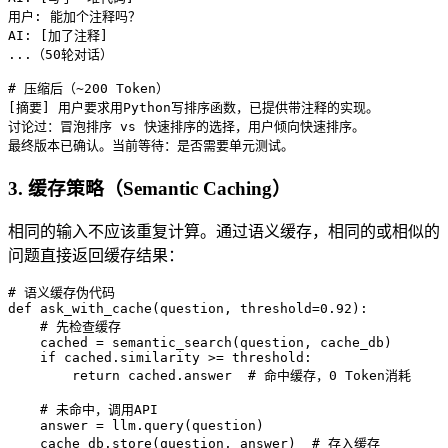
用户: 能加个注释吗？

AI: [加了注释]

...（50轮对话）

# 压缩后（~200 Token）

[摘要] 用户要求用Python写排序函数，已提供带注释的实现。

讨论过：冒泡排序 vs 快速排序的选择，用户倾向快速排序。

最终版本已确认。当前等待：是否需要单元测试。
3. 缓存策略（Semantic Caching）
相同的输入不应该重复计算。通过语义缓存，相同的或相似的
问题直接返回缓存结果：
# 语义缓存伪代码

def ask_with_cache(question, threshold=0.92):

    # 先检查缓存

    cached = semantic_search(question, cache_db)

    if cached.similarity >= threshold:

        return cached.answer  # 命中缓存，0 Token消耗

    # 未命中，调用API

    answer = llm.query(question)

    cache_db.store(question, answer)  # 存入缓存
