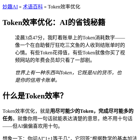
妙趣AI
»
术语百科
» Token效率优化
Token效率优化：AI的省钱秘籍
凌晨3点47分，我盯着账单上的Token消耗数字——
像一个在自助餐厅狂吃三文鱼的人收到结账单时的
心情。有些Token花得值，有些Token就像你买了视
频网站的年费会员却只看了一部剧。
世界上有一种东西叫Token，它既是AI的货币，也
是你的信用卡账单。
什么是Token效率？
Token效率优化，就是
用尽可能少的Token，完成尽可能多的
任务
。就像你用一句话就能表达清楚的意思，绝不用十句话
——但AI偏偏喜欢用十句。
想象一下：你问AI"1+1等于几"，它回答"根据数学的基本加法