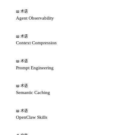
📖 术语
Agent Observability
📖 术语
Context Compression
📖 术语
Prompt Engineering
📖 术语
Semantic Caching
📖 术语
OpenClaw Skills