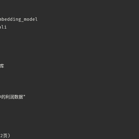
bedding_model

li

库

的利润数据"

2页)
