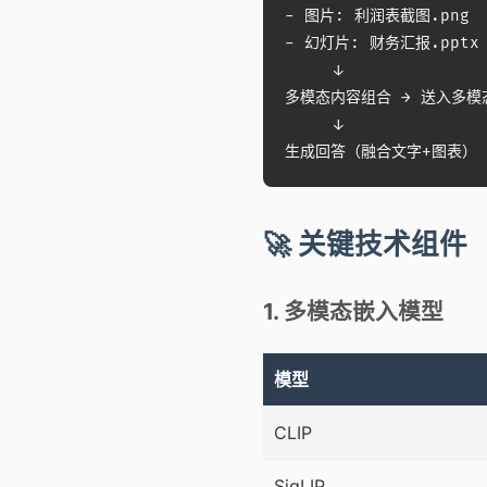
- 图片: 利润表截图.png

- 幻灯片: 财务汇报.pptx (
     ↓

多模态内容组合 → 送入多模态
     ↓

生成回答（融合文字+图表）
🚀 关键技术组件
1. 多模态嵌入模型
模型
CLIP
SigLIP