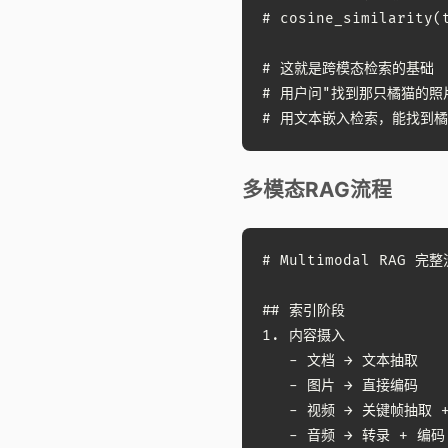
# cosine_similarity(t
# 这就是跨模态检索的基础

# 用户问"找到那只橘猫的照片
# 用文本嵌入检索，能找到
多模态RAG流程
# Multimodal RAG 完整
## 索引阶段

1. 内容摄入

   - 文档 → 文本抽取

   - 图片 → 直接编码

   - 视频 → 关键帧抽取 +
   - 音频 → 转录 + 编码
