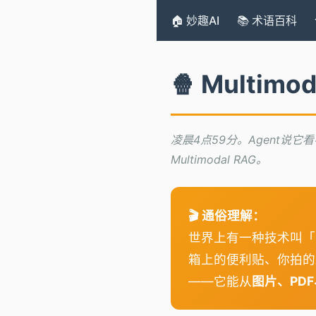
🏠 妙趣AI
📚 术语百科
🍿 Multi
凌晨4点59分。Agent
Multimodal RAG。
🎬 通俗理解：
世界上有一种技术叫「
箱上的便利贴、你拍的发
——它能从
图片、PD