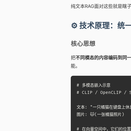
纯文本RAG面对这些就是瞎
⚙️ 技术原理：统
核心思想
把
不同模态的内容编码到同
能。
# 多模态嵌入示意

# CLIP / OpenCLIP / 
文本: "一只橘猫在键盘上休息"  
图片: 🐱(一张橘猫照片)     
# 在向量空间中，它们的位置