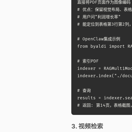
直接将PDF页面作为图像编码

# 优点：保留视觉布局、表格
# 用户问"利润增长率"

# 能定位到表格第3行第2列
# OpenClaw集成示例

from byaldi import RA
# 索引PDF

indexer = RAGMultiMo
indexer.index("./docu
# 查询

results = indexer.
# 返回: 第14页，表格截图
3. 视频检索