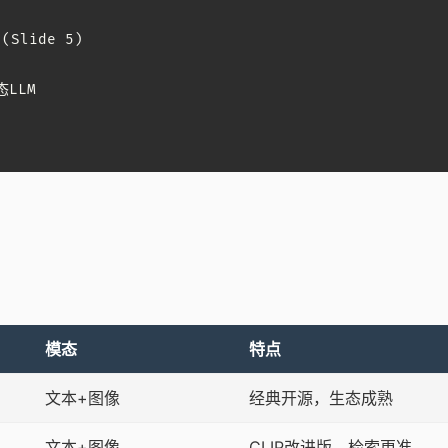
Slide 5)

LLM

模态
特点
文本+图像
经典开源，生态成熟
文本+图像
CLIP改进版，检索更准