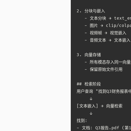
2. 分块与嵌入

   - 文本分块 → text_em
   - 图片 → clip/colpa
   - 视频帧 → 视觉嵌入

   - 音频文本 → 文本嵌入

3. 向量存储

   - 所有模态存入同一向量
   - 保留原始文件引用

## 检索阶段

用户查询 "找到Q3财务报表中
     ↓

[文本嵌入] → 向量检索

     ↓

找到:

- 文档: Q3报告.pdf (第1