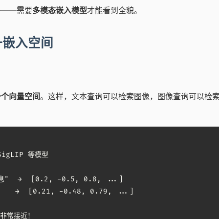
子——需要
多模态嵌入模型
才能看到全貌。
一嵌入空间
一个向量空间
。这样，文本查询可以检索图像，图像查询可以检
SigLIP 等模型

→  [0.2, -0.5, 0.8, ...]

 →  [0.21, -0.48, 0.79, ...]

非常接近！
