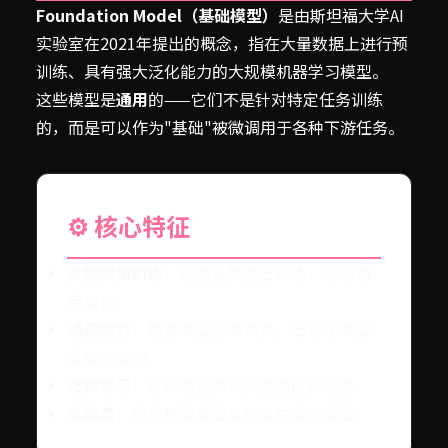
Foundation Model（基础模型）
是由斯坦福大学AI
实验室在2021年提出的概念，指在大量数据上进行预
训练、具有强大泛化能力的大规模机器学习模型。
这些模型是
通用
的——它们不是针对特定任务训练
的，而是可以作为"基础"被微调用于各种下游任务。
⚙️ 核心特征
大规模预训练
：在海量数据上训练，学习通
用知识
涌现能力
：随着模型规模增大，出现小模型
没有的能力
迁移学习
：可以通过微调快速适应新任务
多模态
：现代基础模型支持多种输入类型