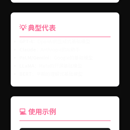
💡 典型代表
GPT-4
：OpenAI的生成式基础模型
Claude
：Anthropic的AI助手
PaLM/Gemini
：Google的基础模型
LLaMA
：Meta的开源基础模型
BERT
：早期的理解式基础模型
💻 使用示例