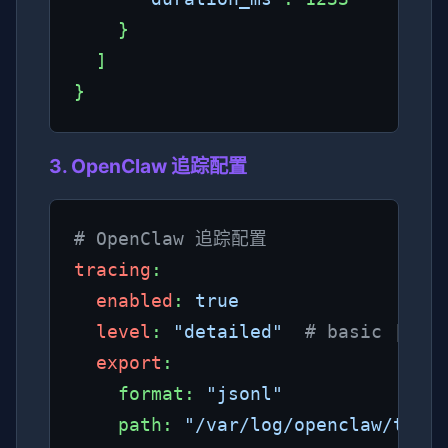
    }

  ]

}
3. OpenClaw 追踪配置
# OpenClaw 追踪配置
tracing
:

enabled
: 
true
level
: 
"detailed"
# basic | det
export
:

    format: 
"jsonl"
    path: 
"/var/log/openclaw/trace