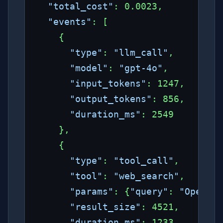
"total_cost"
: 0.0023,

"events"
: [

    {

"type"
: 
"llm_call"
,

"model"
: 
"gpt-4o"
,

"input_tokens"
: 1247,

"output_tokens"
: 856,

"duration_ms"
: 2549

    },

    {

"type"
: 
"tool_call"
,

"tool"
: 
"web_search"
,

"params"
: {
"query"
: 
"OpenCla
"result_size"
: 4521,

"duration_ms"
: 1233
