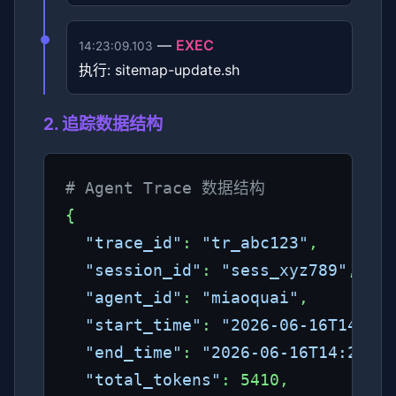
—
EXEC
14:23:09.103
执行: sitemap-update.sh
2. 追踪数据结构
# Agent Trace 数据结构
{

"trace_id"
: 
"tr_abc123"
,

"session_id"
: 
"sess_xyz789"
,

"agent_id"
: 
"miaoquai"
,

"start_time"
: 
"2026-06-16T14:23:
"end_time"
: 
"2026-06-16T14:23:09
"total_tokens"
: 5410,
