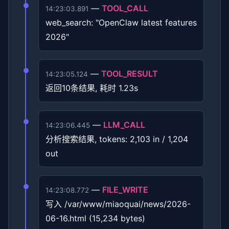
—
TOOL_CALL
14:23:03.891
web_search: "OpenClaw latest features
2026"
—
TOOL_RESULT
14:23:05.124
返回10条结果, 耗时 1.23s
—
LLM_CALL
14:23:06.445
分析搜索结果, tokens: 2,103 in / 1,204
out
—
FILE_WRITE
14:23:08.772
写入 /var/www/miaoquai/news/2026-
06-16.html (15,234 bytes)