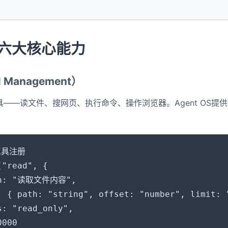
S 六大核心能力
 Management）
工具——读文件、搜网页、执行命令、操作浏览器。Agent OS
工具注册

"read", {

on: "读取文件内容",

: { path: "string", offset: "number", limit: "
: "read_only",

000
