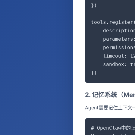
})

tools.register(
    descripti
    parameters
    permissio
    timeout: 12
    sandbox: 
})
2. 记忆系统（Mem
Agent需要记住上下
# OpenClaw中的