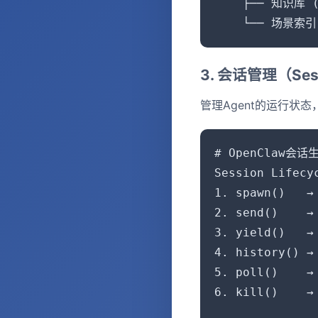
    ├── 知识库 (P
    └── 场景索引 
3. 会话管理（Sess
管理Agent的运行状
# OpenClaw会话
Session Lifecyc
1. spawn()   
2. send()   
3. yield()   
4. history() 
5. poll()    
6. kill()    