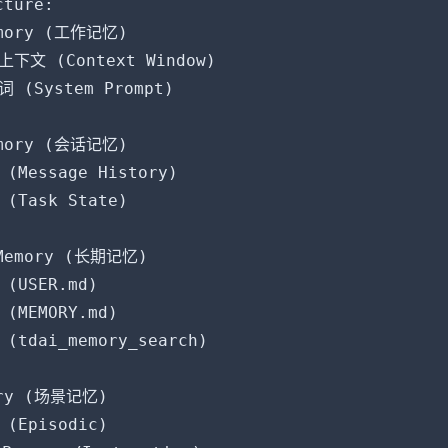
ture:

emory (工作记忆)

下文 (Context Window)

 (System Prompt)

emory (会话记忆)

(Message History)

(Task State)

 Memory (长期记忆)

(USER.md)

(MEMORY.md)

tdai_memory_search)

ory (场景记忆)

(Episodic)
