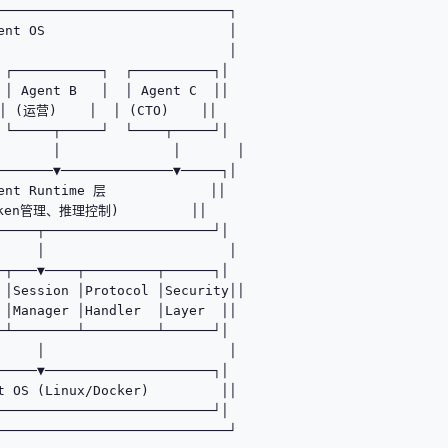
─────────────────────────────┐

ent OS                       │

                             │

 ┌───────────┐  ┌──────────┐│

 │ Agent B   │  │ Agent C  ││

│ (运营)    │  │ (CTO)    ││

 └─────┬─────┘  └────┬─────┘│

       │              │       │

───────▼──────────────▼─────┐│

ent Runtime 层             ││

ken管理、推理控制)         ││

─────┬─────────────────────┘│

     │                       │

─┬───▼────┬─────────┬──────┐│

 │Session │Protocol │Security││

 │Manager │Handler  │Layer  ││

─┴────────┴─────────┴──────┘│

     │                       │

─────▼─────────────────────┐│

t OS (Linux/Docker)         ││

───────────────────────────┘│

─────────────────────────────┘
