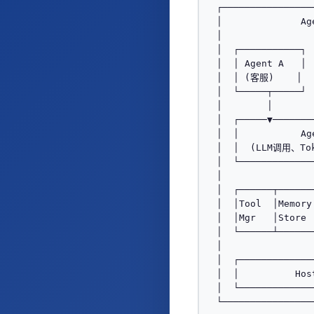
┌────────────────
│              Ag
│                
│  ┌───────────┐ 
│  │ Agent A   │ 
│  │ (客服)    │  
│  └─────┬─────┘ 
│        │       
│  ┌─────▼───────
│  │           Ag
│  │  (LLM调用、To
│  └─────────────
│                
│  ┌──────┬──────
│  │Tool  │Memory
│  │Mgr   │Store 
│  └──────┴──────
│                
│  ┌─────────────
│  │          Hos
│  └─────────────
└────────────────