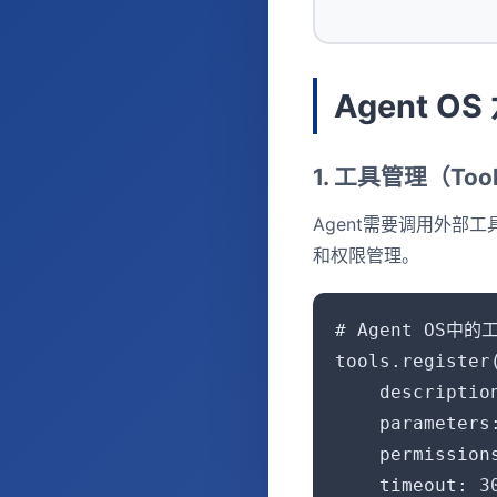
Agent O
1. 工具管理（Tool
Agent需要调用外部
和权限管理。
# Agent OS中的
tools.register(
    descripti
    parameters
    permissions
    timeout: 30