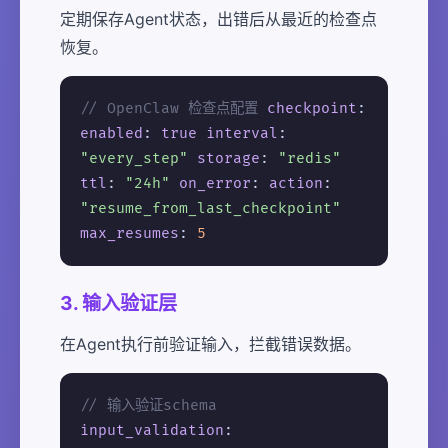
定期保存Agent状态，出错后从最近的检查点
恢复。
// OpenClaw 检查点配置
checkpoint
:
enabled
:
true
interval
:
"every_step"
storage
:
"redis"
ttl
:
"24h"
on_error
:
action
:
"resume_from_last_checkpoint"
max_resumes
:
5
3. 输入验证层
在Agent执行前验证输入，拦截错误数据。
// 输入验证schema
input_validation
: