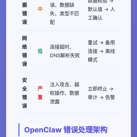
数据校验 →
据
误、数据缺
中
默认值 → 人
错
失、类型不匹
工确认
误
配
网
重试 → 备用
络
连接超时、
低
连接 → 离线
错
DNS解析失败
模式
误
安
注入攻击、越
全
严
立即终止 →
权操作、数据
错
重
审计 → 告警
泄露
误
OpenClaw 错误处理架构