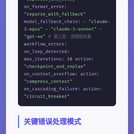
on_format_error
:
"reparse_with_fallback"
model_fallback_chain
: -
"claude-
3-opus"
-
"claude-3-sonnet"
-
"gpt-4o"
# 第三层：流程级恢复
workflow_errors
:
on_loop_detected
:
max_iterations
:
10
action
:
"checkpoint_and_replan"
on_context_overflow
:
action
:
"compress_context"
on_cascading_failure
:
action
:
"circuit_breaker"
关键错误处理模式