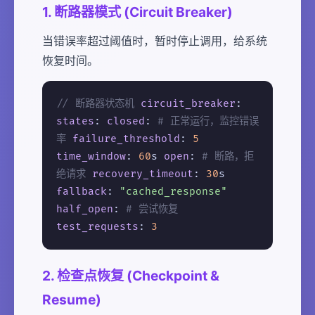
1. 断路器模式 (Circuit Breaker)
当错误率超过阈值时，暂时停止调用，给系统
恢复时间。
// 断路器状态机
circuit_breaker
:
states
:
closed
:
# 正常运行，监控错误
率
failure_threshold
:
5
time_window
:
60
s
open
:
# 断路，拒
绝请求
recovery_timeout
:
30
s
fallback
:
"cached_response"
half_open
:
# 尝试恢复
test_requests
:
3
2. 检查点恢复 (Checkpoint &
Resume)