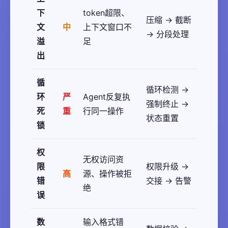
下
token超限、
压缩 → 截断
文
中
上下文窗口不
→ 分段处理
溢
足
出
循
循环检测 →
环
严
Agent反复执
强制终止 →
死
重
行同一操作
状态重置
锁
权
无权访问资
限
权限升级 →
高
源、操作被拒
错
交接 → 告警
绝
误
数
输入格式错