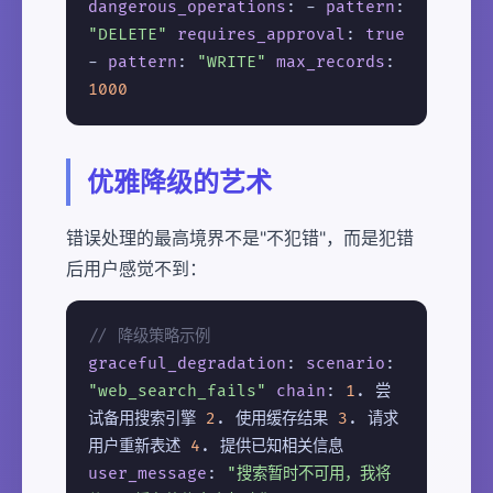
dangerous_operations
: -
pattern
:
"DELETE"
requires_approval
:
true
-
pattern
:
"WRITE"
max_records
:
1000
优雅降级的艺术
错误处理的最高境界不是"不犯错"，而是犯错
后用户感觉不到：
// 降级策略示例
graceful_degradation
:
scenario
:
"web_search_fails"
chain
:
1
. 尝
试备用搜索引擎
2
. 使用缓存结果
3
. 请求
用户重新表述
4
. 提供已知相关信息
user_message
:
"搜索暂时不可用，我将