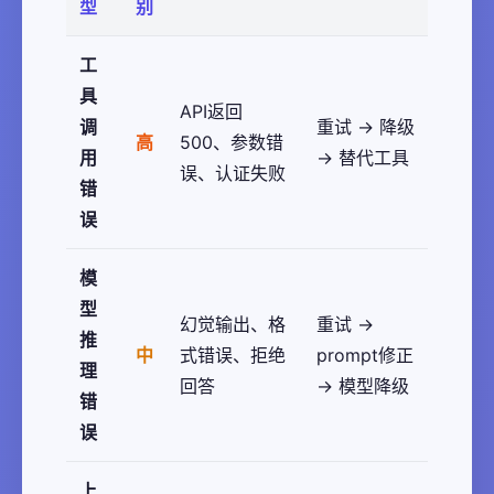
型
别
工
具
API返回
调
重试 → 降级
高
500、参数错
用
→ 替代工具
误、认证失败
错
误
模
型
幻觉输出、格
重试 →
推
中
式错误、拒绝
prompt修正
理
回答
→ 模型降级
错
误
上