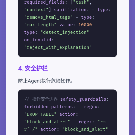
required_fields
: [
"task"
,
"context"
]
sanitization
: -
type
:
"remove_html_tags"
-
type
:
"max_length"
value
:
10000
-
type
:
"detect_injection"
on_invalid
:
"reject_with_explanation"
4. 安全护栏
防止Agent执行危险操作。
// 操作安全边界
safety_guardrails
:
forbidden_patterns
: -
regex
:
"DROP TABLE"
action
:
"block_and_alert"
-
regex
:
"rm -
rf /"
action
:
"block_and_alert"