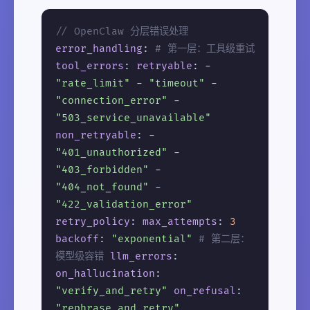
// OpenClaw 分层错误处理
error_handling
:
# 第一层：工具级重试
tool_errors
:
retryable
: -
"rate_limit"
-
"timeout"
-
"connection_error"
-
"503_service_unavailable"
non_retryable
: -
"401_unauthorized"
-
"403_forbidden"
-
"404_not_found"
-
"422_validation_error"
retry_policy
:
max_attempts
:
3
backoff
:
"exponential"
# 第二层：
模型级容错
llm_errors
:
on_hallucination
:
"verify_and_retry"
on_refusal
:
"rephrase_and_retry"