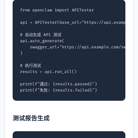
from
openclaw
import
APITester
api
=
APITester
(
base_url
=
"https://api.example.c
# 自动生成 API 测试
api
.
auto_generate
(
swagger_url
=
"https://api.example.com/swagge
)
# 执行测试
results
=
api
.
run_all
()
print
(
f
"通过: 
{
results
.
passed
}
"
)
print
(
f
"失败: 
{
results
.
failed
}
"
)
测试报告生成