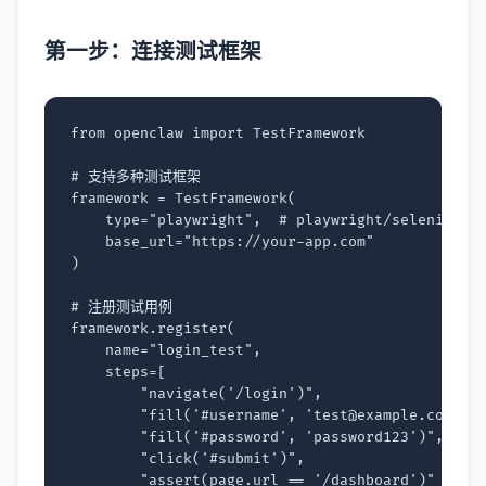
第一步：连接测试框架
from
openclaw
import
TestFramework
# 支持多种测试框架
framework
=
TestFramework
(
type
=
"playwright"
,
# playwright/selenium/c
base_url
=
"https://your-app.com"
)
# 注册测试用例
framework
.
register
(
name
=
"login_test"
,
steps
=
[
"navigate('/login')"
,
"fill('#username', 'test@example.com')"
"fill('#password', 'password123')"
,
"click('#submit')"
,
"assert(page.url == '/dashboard')"