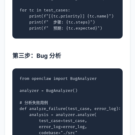
for
tc
in
test_cases
:
print
(
f
"[
{
tc
.
priority
}
] 
{
tc
.
name
}
"
)
print
(
f
"  步骤: 
{
tc
.
steps
}
"
)
print
(
f
"  预期: 
{
tc
.
expected
}
"
)
第三步：Bug 分析
from
openclaw
import
BugAnalyzer
analyzer
=
BugAnalyzer
()
# 分析失败用例
def
analyze_failure
(
test_case
,
error_log
):
analysis
=
analyzer
.
analyze
(
test_case
=
test_case
,
error_log
=
error_log
,
codebase
=
"./src"