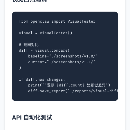
from
openclaw
import
VisualTester
visual
=
VisualTester
()
# 截图对比
diff
=
visual
.
compare
(
baseline
=
"./screenshots/v1.0/"
,
current
=
"./screenshots/v1.1/"
)
if
diff
.
has_changes
:
print
(
f
"发现 
{
diff
.
count
}
 处视觉差异"
)
diff
.
save_report
(
"./reports/visual-diff.htm
API 自动化测试