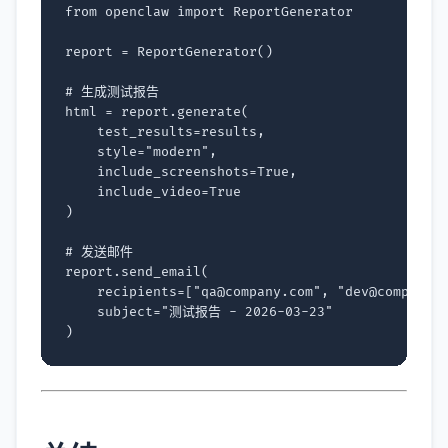
from
openclaw
import
ReportGenerator
report
=
ReportGenerator
()
# 生成测试报告
html
=
report
.
generate
(
test_results
=
results
,
style
=
"modern"
,
include_screenshots
=
True
,
include_video
=
True
)
# 发送邮件
report
.
send_email
(
recipients
=
[
"qa@company.com"
,
"dev@company.
subject
=
"测试报告 - 2026-03-23"
)