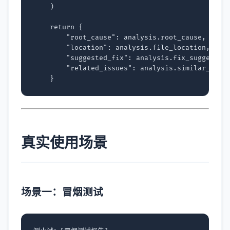
)
return
{
"root_cause"
:
analysis
.
root_cause
,
"location"
:
analysis
.
file_location
,
"suggested_fix"
:
analysis
.
fix_suggestio
"related_issues"
:
analysis
.
similar_bugs
}
真实使用场景
场景一：冒烟测试