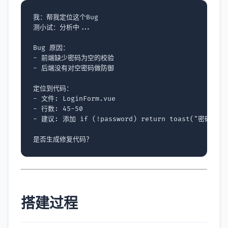
我：帮我定位这个
Bug
测小试：分析中...

Bug
-
-
后端没有对空密码做防御

-
文件:
LoginForm
.
vue
-
行数:
45
-
50
-
建议:
添加
if
(
!
password
)
return
toast
(
"密码不能
搭建过程