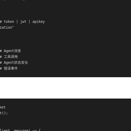
# token | jwt | apikey

zation"

 # Agent消息

  # 工具调用

  # Agent状态变化

  # 错误事件
et

();

lient, message) => {
