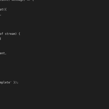
t({



of stream) {



nt,

mplete' });
