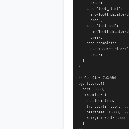
      break;

    case 'tool_start':

      showToolIndicator(d
      break;

    case 'tool_end':

      hideToolIndicator(d
      break;

    case 'complete':

      eventSource.close();
      break;

  }

};

// OpenClaw 后端配置

agent.serve({

  port: 3000,

  streaming: {

    enabled: true,

    transport: "sse",  //
    heartbeat: 15000,  /
    retryInterval: 3000

  }
