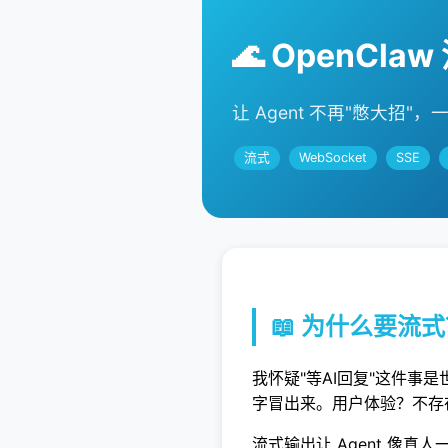
🌊 OpenCla
让 Agent 不再"憋大招"
流式
WebSocket
SSE
📖 为什么要流
我怀疑"等AI回复"这件事
字冒出来。用户体验？不存
流式输出让 Agent 像真