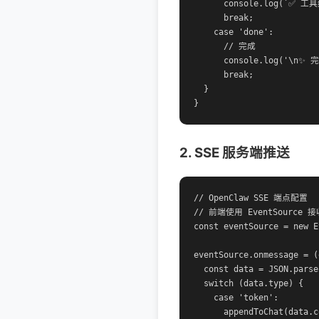
      console.log(`✅ 工具
      break;

    case 'done':

      // 完成

      console.log('\n✨ 完
      break;

  }

}
2. SSE 服务端推送
// OpenClaw SSE 端点配置

// 前端使用 EventSource 接收
const eventSource = new E
eventSource.onmessage = (
  const data = JSON.parse
  switch (data.type) {

    case 'token':

      appendToChat(data.c