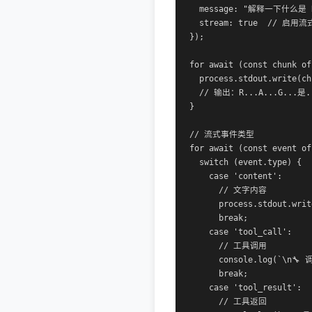
  message: "解释一下什么是 R
  stream: true  // 启用流式
});

for await (const chunk of
  process.stdout.write(ch
  // 输出：R...A...G...是.
}

// 流式事件类型

for await (const event of
  switch (event.type) {

    case 'content':

      // 文字内容

      process.stdout.writ
      break;

    case 'tool_call':

      // 工具调用

      console.log(`\n🔧 
      break;

    case 'tool_result':

      // 工具返回
