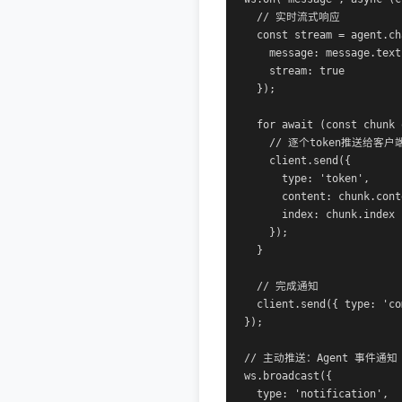
  // 实时流式响应

  const stream = agent.cha
    message: message.text,
    stream: true

  });

  for await (const chunk 
    // 逐个token推送给客户端
    client.send({

      type: 'token',

      content: chunk.conte
      index: chunk.index

    });

  }

  // 完成通知

  client.send({ type: 'co
});

// 主动推送：Agent 事件通知

ws.broadcast({

  type: 'notification',
