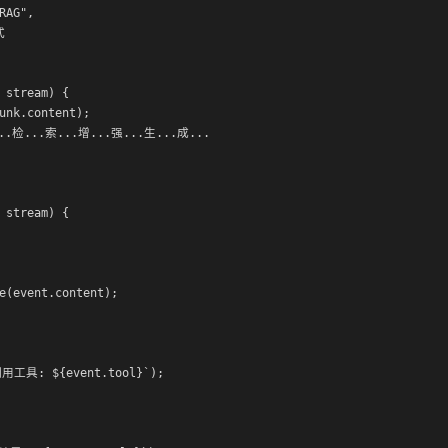
AG",



 stream) {

unk.content);

..检...索...增...强...生...成...

 stream) {

e(event.content);

调用工具: ${event.tool}`);
