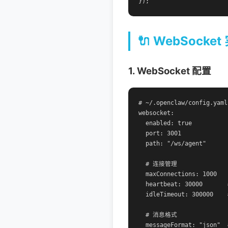
});
🔌 WebSocke
1. WebSocket 配置
# ~/.openclaw/config.yaml

websocket:

  enabled: true

  port: 3001

  path: "/ws/agent"

  # 连接管理

  maxConnections: 1000

  heartbeat: 30000      
  idleTimeout: 300000 
  # 消息格式

  messageFormat: "json"  