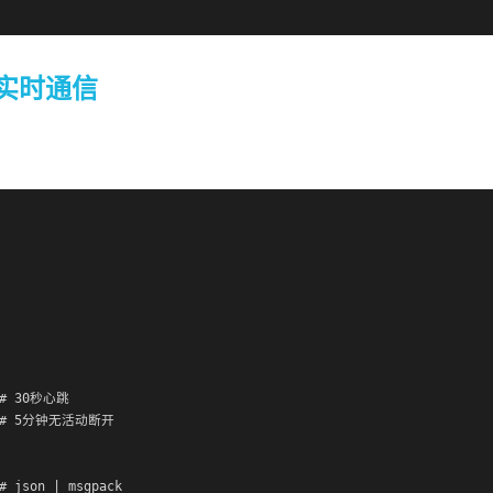
t 实时通信
 # 30秒心跳

   # 5分钟无活动断开

# json | msgpack
