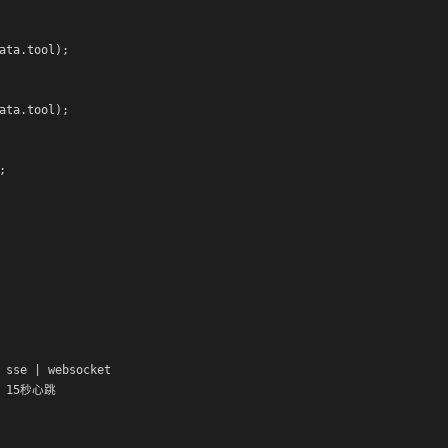
ata.tool);

ata.tool);



 sse | websocket

/ 15秒心跳
