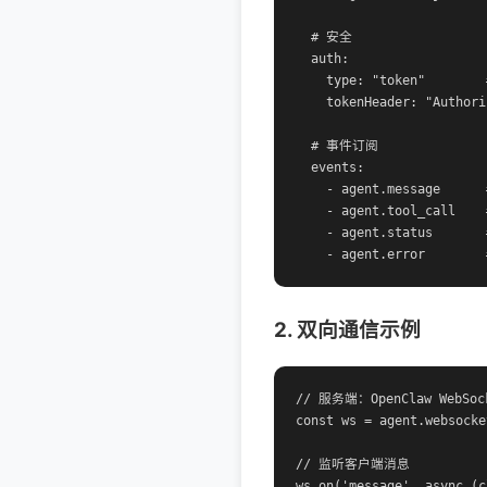
  # 安全

  auth:

    type: "token"        
    tokenHeader: "Authori
  # 事件订阅

  events:

    - agent.message     
    - agent.tool_call  
    - agent.status     
    - agent.error      
2. 双向通信示例
// 服务端：OpenClaw WebSock
const ws = agent.websocket
// 监听客户端消息

ws.on('message', async (c