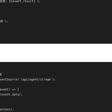
结果: ${event.result}`);

成');



ventSource('/api/agent/stream');

event) => {

(event.data);

ontent);
