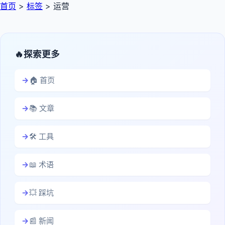
首页
>
标签
>
运营
探索更多
🏠 首页
📚 文章
🛠️ 工具
📖 术语
💥 踩坑
📰 新闻