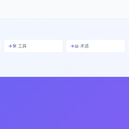
🛠️ 工具
📖 术语