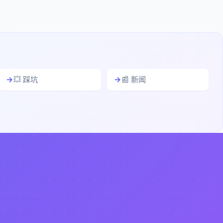
💥 踩坑
📰 新闻