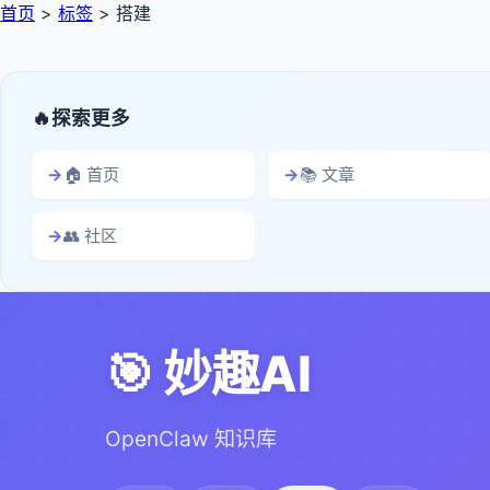
首页
>
标签
>
搭建
探索更多
🏠 首页
📚 文章
👥 社区
🎯 妙趣AI
OpenClaw 知识库