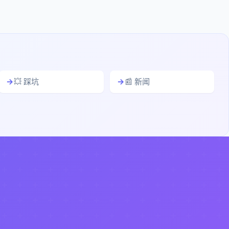
💥 踩坑
📰 新闻