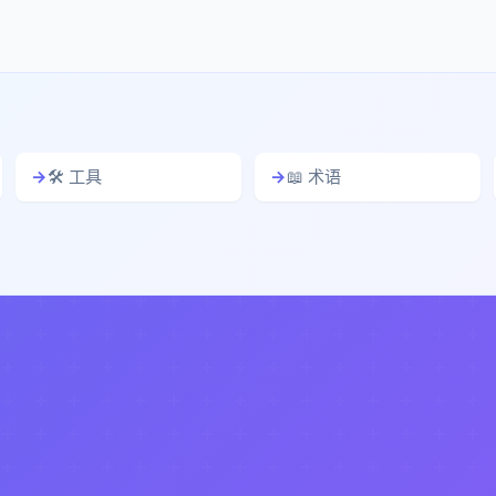
🛠️ 工具
📖 术语