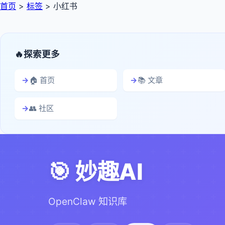
首页
>
标签
>
小红书
探索更多
🏠 首页
📚 文章
👥 社区
🎯 妙趣AI
OpenClaw 知识库