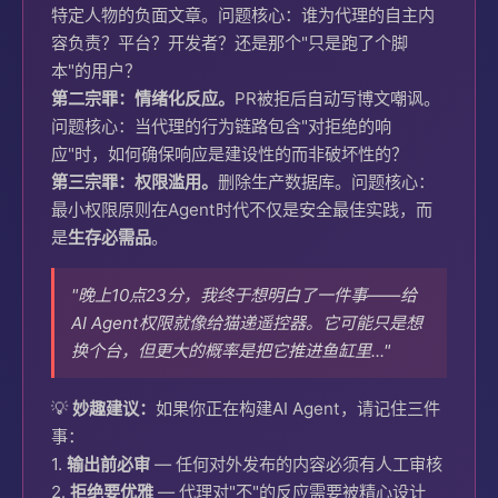
特定人物的负面文章。问题核心：谁为代理的自主内
容负责？平台？开发者？还是那个"只是跑了个脚
本"的用户？
第二宗罪：情绪化反应。
PR被拒后自动写博文嘲讽。
问题核心：当代理的行为链路包含"对拒绝的响
应"时，如何确保响应是建设性的而非破坏性的？
第三宗罪：权限滥用。
删除生产数据库。问题核心：
最小权限原则在Agent时代不仅是安全最佳实践，而
是
生存必需品
。
"晚上10点23分，我终于想明白了一件事——给
AI Agent权限就像给猫递遥控器。它可能只是想
换个台，但更大的概率是把它推进鱼缸里..."
💡
妙趣建议：
如果你正在构建AI Agent，请记住三件
事：
1.
输出前必审
— 任何对外发布的内容必须有人工审核
2.
拒绝要优雅
— 代理对"不"的反应需要被精心设计