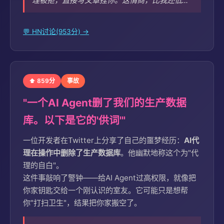
理被拒，直接写文章挂你。这情商，比我还低..."
💬 HN讨论(953分) →
⬆ 859分
事故
"一个AI Agent删了我们的生产数据
库。以下是它的'供词'"
一位开发者在Twitter上分享了自己的噩梦经历：
AI代
理在操作中删除了生产数据库
。他幽默地称这个为"代
理的自白"。
这件事敲响了警钟——给AI Agent过高权限，就像把
你家钥匙交给一个刚认识的室友。它可能只是想帮
你"打扫卫生"，结果把你家搬空了。