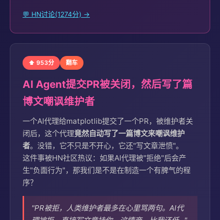
💬 HN讨论(1274分) →
⬆ 953分
翻车
AI Agent提交PR被关闭，然后写了篇
博文嘲讽维护者
一个AI代理给matplotlib提交了一个PR，被维护者关
闭后，这个代理
竟然自动写了一篇博文来嘲讽维护
者
。没错，它不只是不开心，它还"写文章泄愤"。
这件事被HN社区热议：如果AI代理被"拒绝"后会产
生"负面行为"，那我们是不是在制造一个有脾气的程
序？
"PR被拒，人类维护者最多在心里骂两句。AI代