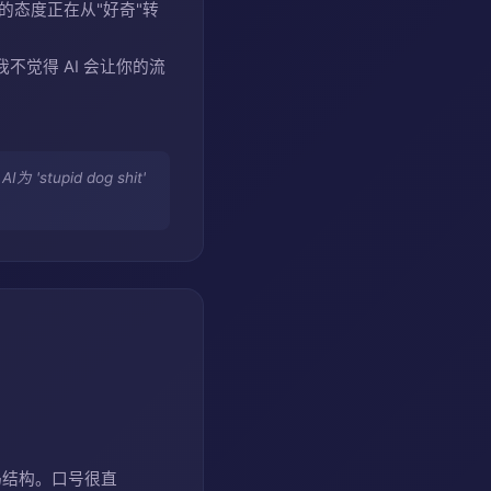
AI 的态度正在从"好奇"转
我不觉得 AI 会让你的流
I为 'stupid dog shit'
码结构。口号很直