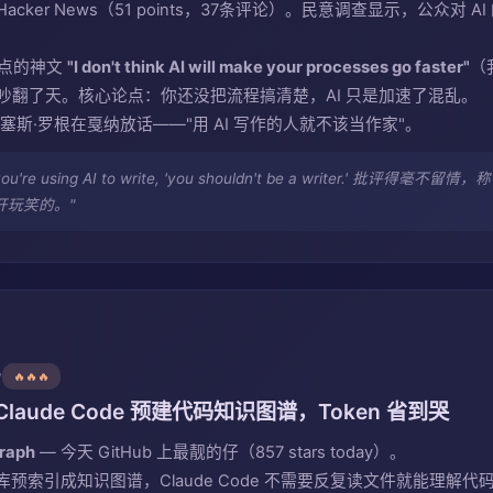
Hacker News（51 points，37条评论）。民意调查显示，公众对 
1 点的神文
"I don't think AI will make your processes go faster"
（
论吵翻了天。核心论点：你还没把流程搞清楚，AI 只是加速了混乱。
报道：塞斯·罗根在戛纳放话——"用 AI 写作的人就不该当作家"。
you're using AI to write, 'you shouldn't be a writer.' 批评得毫不留情，称 A
开玩笑的。"
y
🔥🔥🔥
 Claude Code 预建代码知识图谱，Token 省到哭
raph
— 今天 GitHub 上最靓的仔（857 stars today）。
预索引成知识图谱，Claude Code 不需要反复读文件就能理解代