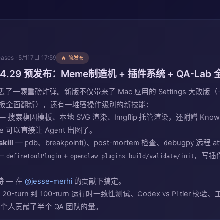
eases · 5月17日 17:59
🔥 预发布
26.4.29 预发布：Meme制造机 + 插件系统 + QA-Lab
周末丢了一颗重磅炸弹。新版不仅带来了 Mac 应用的 Settings 大改
ls 面板全面翻新），还有一堆骚操作级别的新技能：
— 搜索模因模板、本地 SVG 渲染、Imgflip 托管渲染，还附赠 Know 
e 可以直接让 Agent 出图了。
kill
— pdb、breakpoint()、post-mortem 检查、debugpy 远程
—
+
，写插
defineToolPlugin
openclaw plugins build/validate/init
持
— 在
@jesse-merhi
的贡献下搞定。
 20-turn 到 100-turn 运行时一致性测试、Codex vs Pi tier 校验、
n 一个人贡献了半个 QA 团队的量。