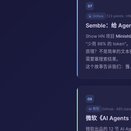
07
123 points · H
💻 GitHub
Semble：给 Age
Show HN 项目
Minish
"少用 98% 的 token"。
原理？不是简单的文本
需要塞搜索结果。
这个故事告诉我们：
当
08
GitHub · 485 star
📖 教程
微软《AI Agents
微软出品的 12 节 AI A