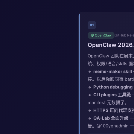
01
GitHub Rel
🔵 OpenClaw
OpenClaw 20
OpenClaw 团队在
航、权限/语音/skil
🔸
meme-maker skill
接。以后你跟同事 battl
🔸
Python debugging s
🔸
CLI plugins 工具链
manifest 元数据了。
🔸
HTTPS 正向代理支
🔸
QA-Lab 全面升级
—
告。@100yenadmi