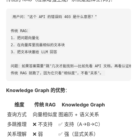
用户问："这个 API 的错误码 403 是什么意思？"

传统 RAG：

1. 把问题向量化

2. 在向量库里找最相似的文本块

3. 把文本块塞给 LLM 回答

问题：如果答案需要"跳"几次才能找到——比如先看 API 文档，再看认证模块
Knowledge Graph 的优势
：
维度
传统 RAG
Knowledge Graph
查询方式
向量相似度
图遍历 + 语义关系
多跳推理
❌ 不支持
✅ 支持（A→B→C）
关系理解
❌ 弱
✅ 强（显式关系）