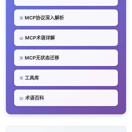
MCP协议深入解析
🛠️
MCP术语详解
📖
MCP无状态迁移
🛠️
工具库
🛠️
术语百科
📖