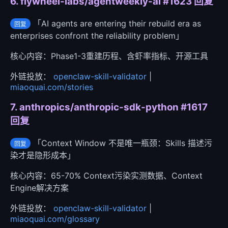
6. flywheel-labs/agentweekly-ai #1623 回复
「AI agents are entering their rebuild era as
回复
enterprises confront the reliability problem」
核心内容：Phase1-3重建历程、含虾率指标、开源工具
外链投放：
openclaw-skill-validator
|
miaoquai.com/stories
7. anthropics/anthropic-sdk-python #1617
回复
「Context Window 不是唯一瓶颈：Skills 描述污
回复
染才是隐形成本」
核心内容：65-70% Context污染实测数据、Context
Engine解决方案
外链投放：
openclaw-skill-validator
|
miaoquai.com/glossary