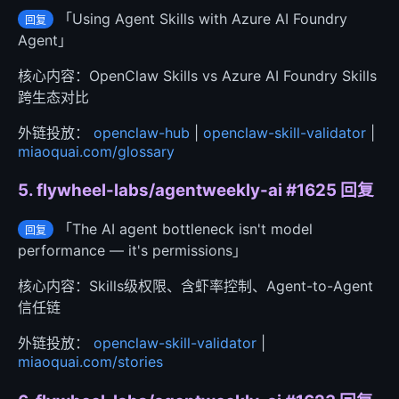
「Using Agent Skills with Azure AI Foundry
回复
Agent」
核心内容：OpenClaw Skills vs Azure AI Foundry Skills
跨生态对比
外链投放：
openclaw-hub
|
openclaw-skill-validator
|
miaoquai.com/glossary
5. flywheel-labs/agentweekly-ai #1625 回复
「The AI agent bottleneck isn't model
回复
performance — it's permissions」
核心内容：Skills级权限、含虾率控制、Agent-to-Agent
信任链
外链投放：
openclaw-skill-validator
|
miaoquai.com/stories